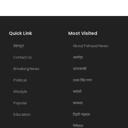
Quick Link
Most Visited
देहरादून
About Pahaad News
Contact Us
अल्मोड़ा
Breaking News
उत्तरकाशी
Political
उधम सिंह नगर
lifestyle
चमोली
Popular
चम्पावत
Education
टिहरी गढ़वाल
नैनीताल