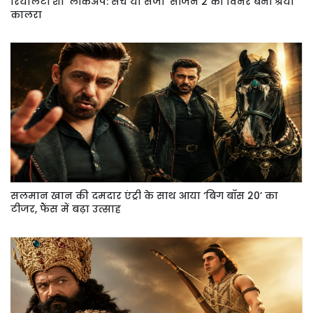
रियलिटी शो ‘लॉकअप: सच या सजा’ सीजन 2 की विनर बनीं श्रेया
कालरा
सलमान खान की दमदार एंट्री के साथ आया ‘बिग बॉस 20’ का
टीजर, फैंस में बढ़ा उत्साह